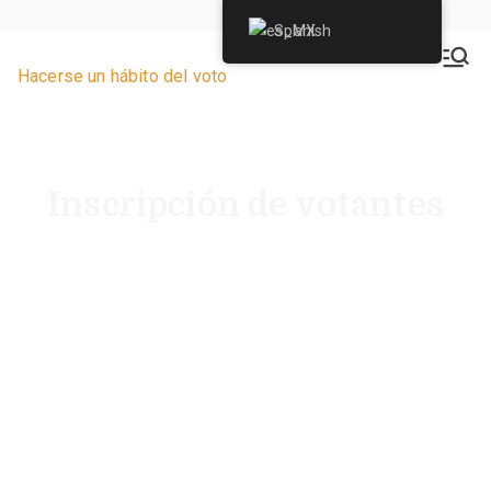
Spanish
VoteByMailNJ.org
Hacerse un hábito del voto
Inscripción de votantes
Registrarse es el primer paso para votar. Puede
comprobar su estado de registro, actualizarlo o
registrarse por primera vez utilizando los
recursos que se indican a continuación.