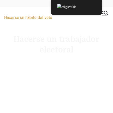
Spanish
VoteByMailNJ.org
Hacerse un hábito del voto
Hacerse un trabajador
electoral
Con dos elecciones estatales cada año, los
funcionarios electorales de Nueva Jersey nunca tienen
un año en el que no haya elecciones. Hágase un
trabajador electoral y ayude a nuestra democracia.