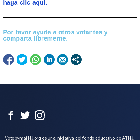
haga clic aquí.
Por favor ayude a otros votantes y
comparta libremente.​
VotebymailNJ.org es una iniciativa del fondo educativo de ATNJ,